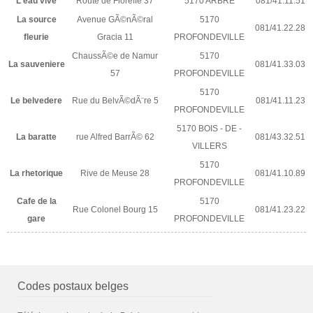
L'eau vive
Route de Floreffe 37
5170 ARBRE
081/41.11.51
La source
Avenue GÃ©nÃ©ral
5170
081/41.22.28
fleurie
Gracia 11
PROFONDEVILLE
ChaussÃ©e de Namur
5170
La sauveniere
081/41.33.03
57
PROFONDEVILLE
5170
Le belvedere
Rue du BelvÃ©dÃ¨re 5
081/41.11.23
PROFONDEVILLE
5170 BOIS - DE -
La baratte
rue Alfred BarrÃ© 62
081/43.32.51
VILLERS
5170
La rhetorique
Rive de Meuse 28
081/41.10.89
PROFONDEVILLE
Cafe de la
5170
Rue Colonel Bourg 15
081/41.23.22
gare
PROFONDEVILLE
Codes postaux belges