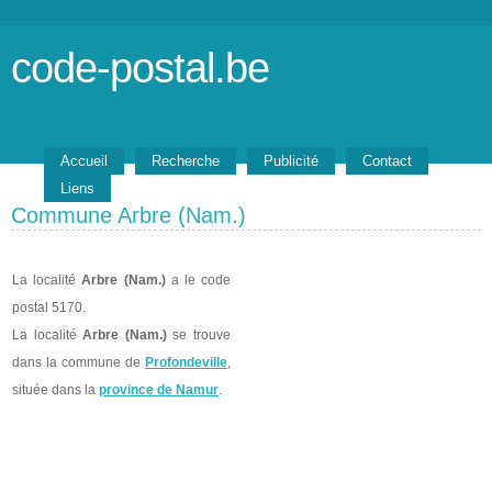
code-postal.be
Accueil
Recherche
Publicité
Contact
Liens
Commune Arbre (Nam.)
La localité
Arbre (Nam.)
a le code
postal 5170.
La localité
Arbre (Nam.)
se trouve
dans la commune de
Profondeville
,
située dans la
province de Namur
.