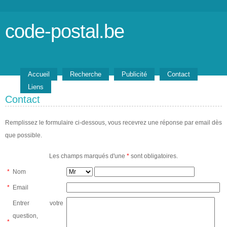
code-postal.be
Accueil
Recherche
Publicité
Contact
Liens
Contact
Remplissez le formulaire ci-dessous, vous recevrez une réponse par email dès
que possible.
Les champs marqués d'une
*
sont obligatoires.
*
Nom
*
Email
Entrer votre
question,
*