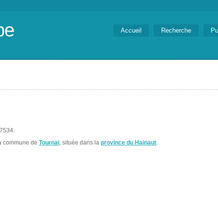
be
Accueil
Recherche
Pu
 7534.
la commune de
Tournai
, située dans la
province du Hainaut
.