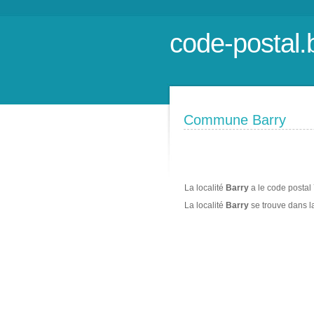
code-postal.
Commune Barry
La localité
Barry
a le code postal
La localité
Barry
se trouve dans 