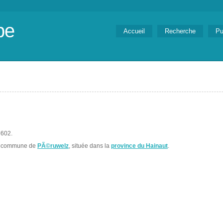
be
Accueil
Recherche
Pu
7602.
la commune de
PÃ©ruwelz
, située dans la
province du Hainaut
.