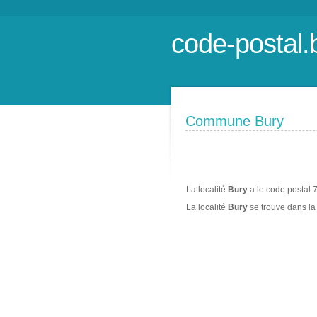
code-postal.
Commune Bury
La localité
Bury
a le code postal 
La localité
Bury
se trouve dans 