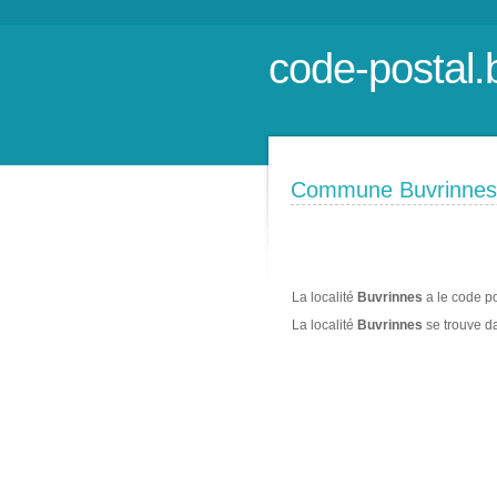
code-postal.
Commune Buvrinnes
La localité
Buvrinnes
a le code p
La localité
Buvrinnes
se trouve 