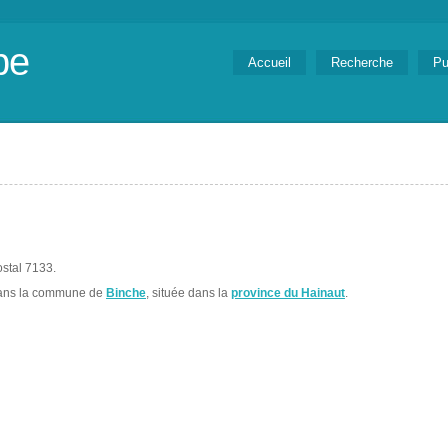
be
Accueil
Recherche
Pu
ostal 7133.
dans la commune de
Binche
, située dans la
province du Hainaut
.