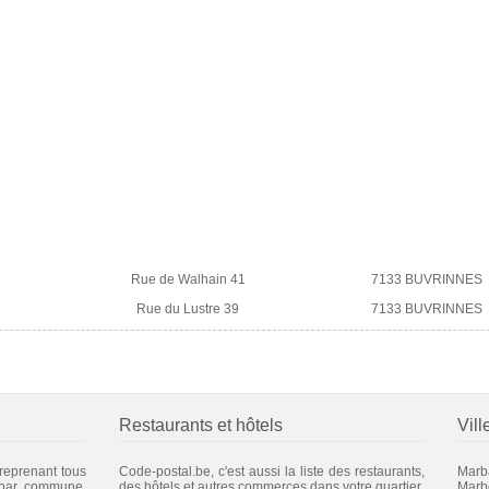
Rue de Walhain 41
7133 BUVRINNES
Rue du Lustre 39
7133 BUVRINNES
Restaurants et hôtels
Vill
 reprenant tous
Code-postal.be, c'est aussi la liste des restaurants,
Marba
 par commune.
des hôtels et autres commerces dans votre quartier.
Marb