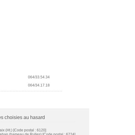
064/33.54.34
064/34.17.18
es choisies au hasard
ix (Ht.)
[Code postal : 6120]
ehan (hameau de Rulles)
[Code postal : 6724]