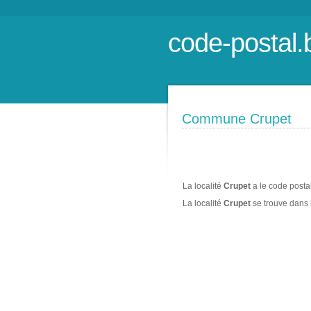
code-postal.
Commune Crupet
La localité
Crupet
a le code posta
La localité
Crupet
se trouve dans