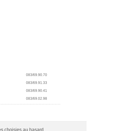
083/69.90.70
083/69.91.33
083/69.90.41
083/69.02.98
es choisies au hasard