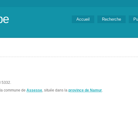
be
Accueil
Recherche
Pu
l 5332.
 la commune de
Assesse
, située dans la
province de Namur
.