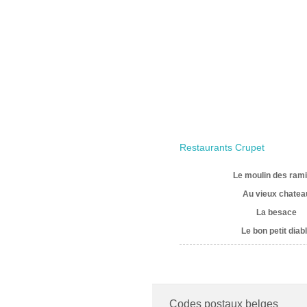
Restaurants Crupet
Le moulin des ram
Au vieux chatea
La besace
Le bon petit diab
Codes postaux belges