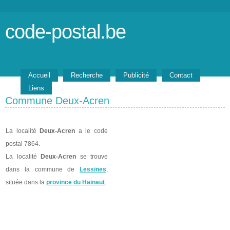
code-postal.be
Accueil
Recherche
Publicité
Contact
Liens
Commune Deux-Acren
La localité
Deux-Acren
a le code
postal 7864.
La localité
Deux-Acren
se trouve
dans la commune de
Lessines
,
située dans la
province du Hainaut
.