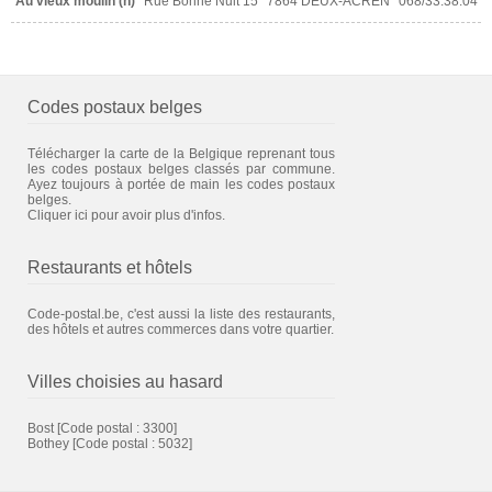
Au vieux moulin (h)
Rue Bonne Nuit 15
7864 DEUX-ACREN
068/33.38.04
Codes postaux belges
Télécharger la carte de la Belgique reprenant tous
les codes postaux belges classés par commune.
Ayez toujours à portée de main les codes postaux
belges.
Cliquer ici pour avoir plus d'infos.
Restaurants et hôtels
Code-postal.be, c'est aussi la liste des restaurants,
des hôtels et autres commerces dans votre quartier.
Villes choisies au hasard
Bost
[Code postal : 3300]
Bothey
[Code postal : 5032]