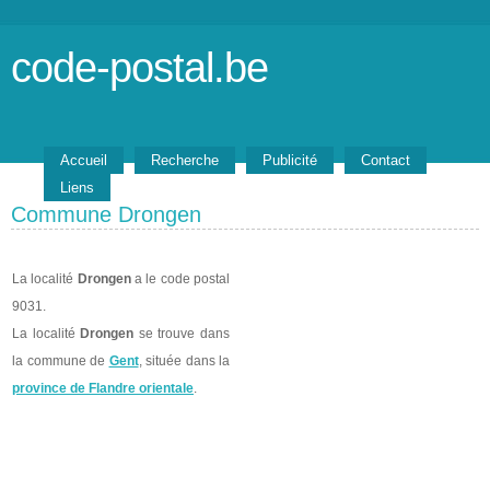
code-postal.be
Accueil
Recherche
Publicité
Contact
Liens
Commune Drongen
La localité
Drongen
a le code postal
9031.
La localité
Drongen
se trouve dans
la commune de
Gent
, située dans la
province de Flandre orientale
.