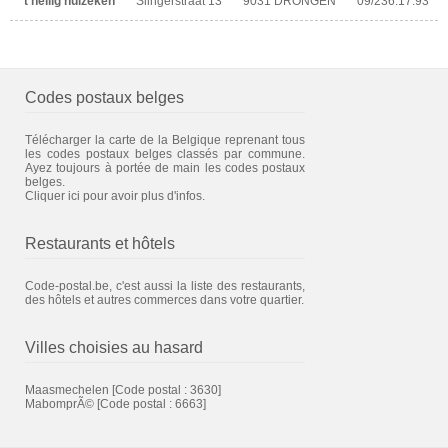
't heilig huizeken
Slingerstraat 13
9031 DRONGEN
09/236.17.93
Codes postaux belges
Télécharger la carte de la Belgique reprenant tous
les codes postaux belges classés par commune.
Ayez toujours à portée de main les codes postaux
belges.
Cliquer ici pour avoir plus d'infos.
Restaurants et hôtels
Code-postal.be, c'est aussi la liste des restaurants,
des hôtels et autres commerces dans votre quartier.
Villes choisies au hasard
Maasmechelen
[Code postal : 3630]
MabomprÃ©
[Code postal : 6663]