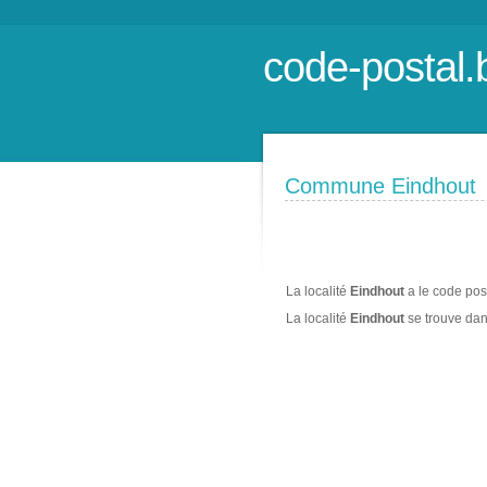
code-postal.
Commune Eindhout
La localité
Eindhout
a le code pos
La localité
Eindhout
se trouve da