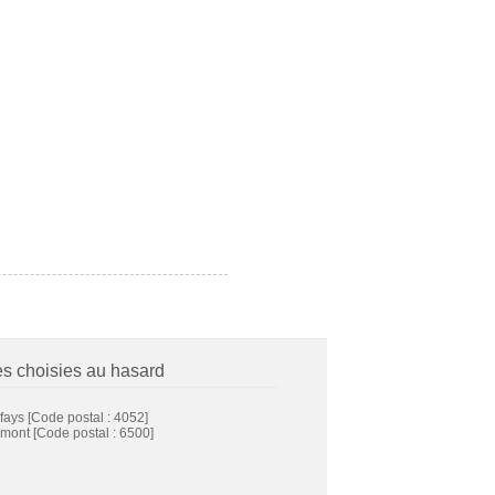
es choisies au hasard
fays
[Code postal : 4052]
mont
[Code postal : 6500]