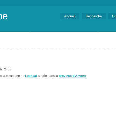
be
Accueil
Recherche
Pu
tal 2430.
ns la commune de
Laakdal
, située dans la
province d'Anvers
.