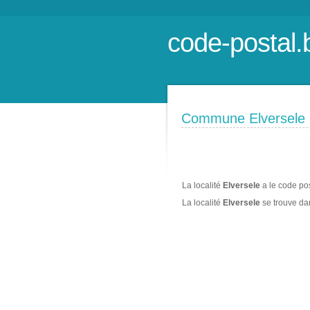
code-postal.
Commune Elversele
La localité
Elversele
a le code po
La localité
Elversele
se trouve d