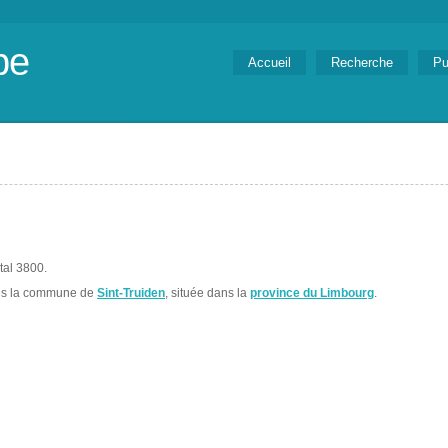
be
Accueil
Recherche
Pu
tal 3800.
ns la commune de
Sint-Truiden
, située dans la
province du Limbourg
.