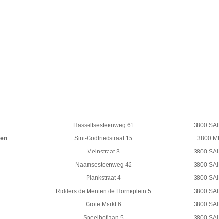
Hasseltsesteenweg 61
3800 SA
ren
Sint-Godfriedstraat 15
3800 
Meinstraat 3
3800 SA
Naamsesteenweg 42
3800 SA
Plankstraat 4
3800 SA
Ridders de Menten de Horneplein 5
3800 SA
Grote Markt 6
3800 SA
Speelhoflaan 5
3800 SA