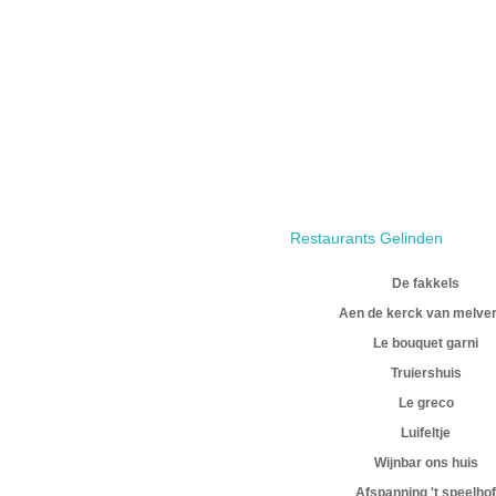
Restaurants Gelinden
De fakkels
Aen de kerck van melve
Le bouquet garni
Truiershuis
Le greco
Luifeltje
Wijnbar ons huis
Afspanning 't speelhof