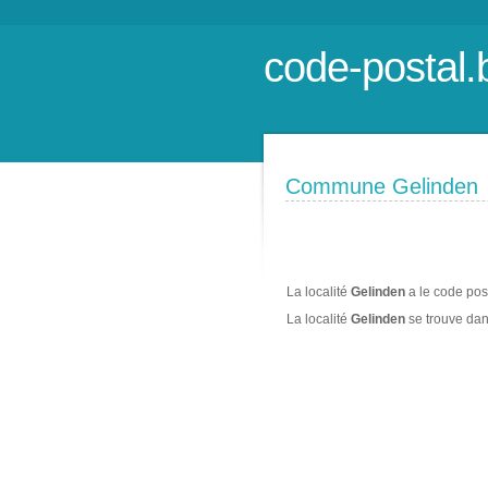
code-postal.
Commune Gelinden
La localité
Gelinden
a le code pos
La localité
Gelinden
se trouve da