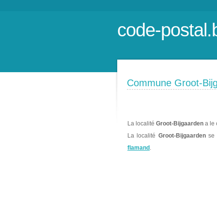
code-postal.
Commune Groot-Bij
La localité
Groot-Bijgaarden
a le 
La localité
Groot-Bijgaarden
se 
flamand
.