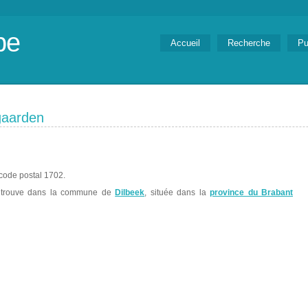
be
Accueil
Recherche
Pu
gaarden
code postal 1702.
trouve dans la commune de
Dilbeek
, située dans la
province du Brabant