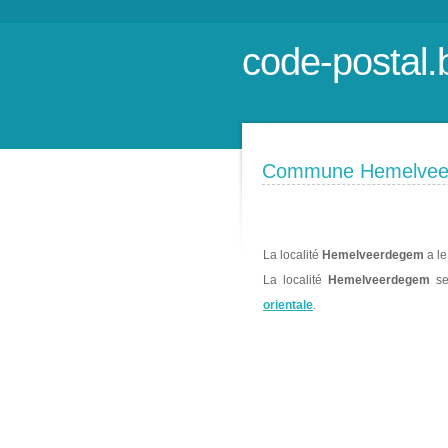
code-postal.
Commune Hemelvee
La localité
Hemelveerdegem
a le
La localité
Hemelveerdegem
se
orientale
.