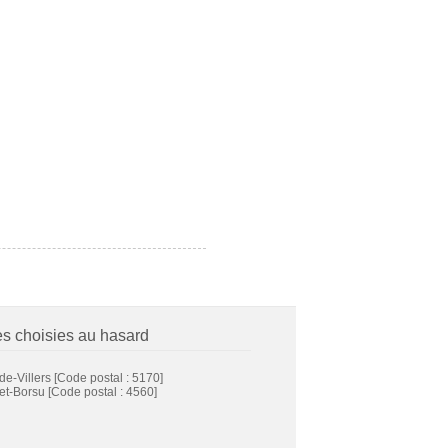
es choisies au hasard
de-Villers
[Code postal : 5170]
et-Borsu
[Code postal : 4560]