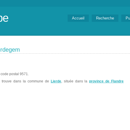
be
Accueil
Recherche
Pu
rdegem
 code postal 9571.
 trouve dans la commune de
Lierde
, située dans la
province de Flandre