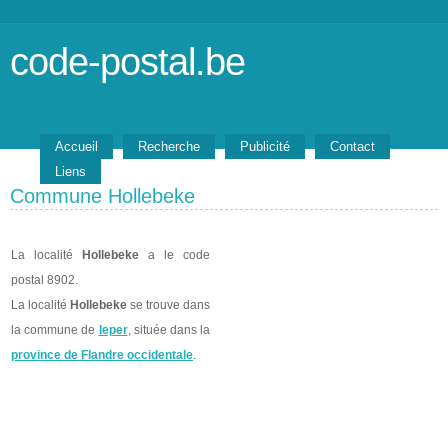
code-postal.be
Accueil
Recherche
Publicité
Contact
Liens
Commune Hollebeke
La localité
Hollebeke
a le code
postal 8902.
La localité
Hollebeke
se trouve dans
la commune de
Ieper
, située dans la
province de Flandre occidentale
.