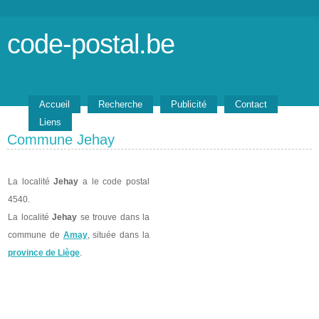
code-postal.be
Accueil
Recherche
Publicité
Contact
Liens
Commune Jehay
La localité
Jehay
a le code postal
4540.
La localité
Jehay
se trouve dans la
commune de
Amay
, située dans la
province de Liège
.