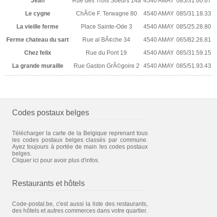
Jean
Rue des Trois Soeurs 14a
4540 AMAY
085/31.60.67
Le cygne
ChÃ©e F. Terwagne 80
4540 AMAY
085/31.18.33
La vieille ferme
Place Sainte-Ode 3
4540 AMAY
085/25.28.80
Ferme chateau du sart
Rue al BÃ¢che 34
4540 AMAY
065/82.26.81
Chez felix
Rue du Pont 19
4540 AMAY
085/31.59.15
La grande muraille
Rue Gaston GrÃ©goire 2
4540 AMAY
085/51.93.43
Codes postaux belges
Télécharger la carte de la Belgique reprenant tous
les codes postaux belges classés par commune.
Ayez toujours à portée de main les codes postaux
belges.
Cliquer ici pour avoir plus d'infos.
Restaurants et hôtels
Code-postal.be, c'est aussi la liste des restaurants,
des hôtels et autres commerces dans votre quartier.