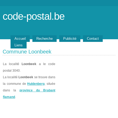
code-postal.be
Accueil
Recherche
Publicité
Contact
Liens
Commune Loonbeek
La localité
Loonbeek
a le code
postal 3040.
La localité
Loonbeek
se trouve dans
la commune de
Huldenberg
, située
dans la
province du Brabant
flamand
.