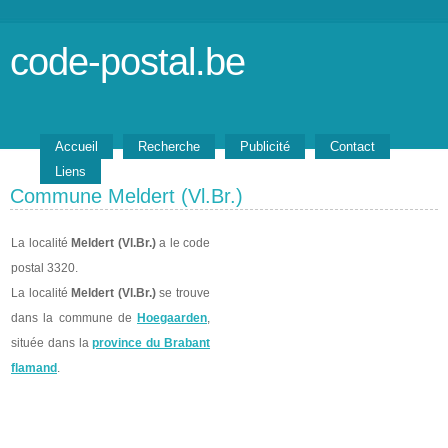
code-postal.be
Accueil
Recherche
Publicité
Contact
Liens
Commune Meldert (Vl.Br.)
La localité
Meldert (Vl.Br.)
a le code
postal 3320.
La localité
Meldert (Vl.Br.)
se trouve
dans la commune de
Hoegaarden
,
située dans la
province du Brabant
flamand
.