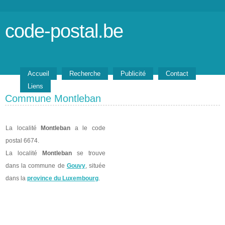
code-postal.be
Accueil
Recherche
Publicité
Contact
Liens
Commune Montleban
La localité
Montleban
a le code
postal 6674.
La localité
Montleban
se trouve
dans la commune de
Gouvy
, située
dans la
province du Luxembourg
.