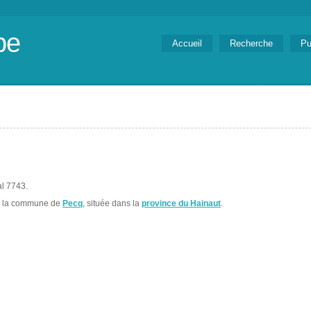
be
Accueil
Recherche
Pu
al 7743.
s la commune de
Pecq
, située dans la
province du Hainaut
.