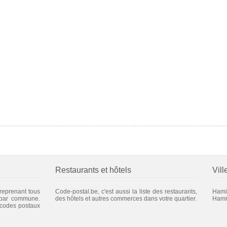
Restaurants et hôtels
Vill
 reprenant tous
Code-postal.be, c'est aussi la liste des restaurants,
Hami
 par commune.
des hôtels et autres commerces dans votre quartier.
Hamm
 codes postaux