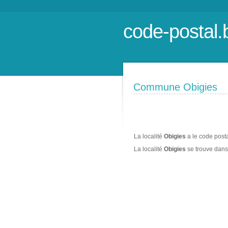
code-postal.
Commune Obigies
La localité
Obigies
a le code post
La localité
Obigies
se trouve dan