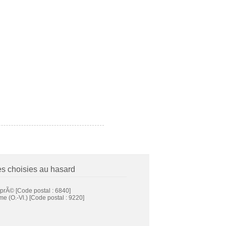
es choisies au hasard
prÃ©
[Code postal : 6840]
e (O.-Vl.)
[Code postal : 9220]