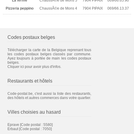
La ferme
ChaussÃ©e de Mons 5
7904 PIPAIX
069/66.65.90
Pizzeria peppino
ChaussÃ©e de Mons 4
7904 PIPAIX
069/66.13.37
Codes postaux belges
Télécharger la carte de la Belgique reprenant tous
les codes postaux belges classés par commune.
Ayez toujours à portée de main les codes postaux
belges.
Cliquer ici pour avoir plus d'infos.
Restaurants et hôtels
Code-postal.be, c'est aussi la liste des restaurants,
des hôtels et autres commerces dans votre quartier.
Villes choisies au hasard
Eprave
[Code postal : 5580]
Erbaut
[Code postal : 7050]