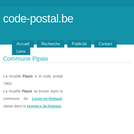
code-postal.be
Accueil
Recherche
Publicité
Contact
Liens
Commune Pipaix
La localité
Pipaix
a le code postal
7904.
La localité
Pipaix
se trouve dans la
commune de
Leuze-en-Hainaut
,
située dans la
province du Hainaut
.