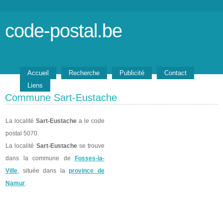
code-postal.be
Accueil
Recherche
Publicité
Contact
Liens
Commune Sart-Eustache
La localité
Sart-Eustache
a le code
postal 5070.
La localité
Sart-Eustache
se trouve
dans la commune de
Fosses-la-
Ville
, située dans la
province de
Namur
.