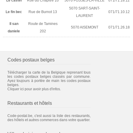
Le castel
Rue du Chapitre 10
5070 FOSSES-LA-VILLE
071/71.18.12
5070 SART-SAINT-
Le fin bec
Rue de Burnot 13
071/71.10.12
LAURENT
Il san
Route de Tamines
5070 AISEMONT
071/71.26.18
daniele
202
Codes postaux belges
Télécharger la carte de la Belgique reprenant tous
les codes postaux belges classés par commune.
Ayez toujours à portée de main les codes postaux
belges.
Cliquer ici pour avoir plus d'infos.
Restaurants et hôtels
Code-postal.be, c'est aussi la liste des restaurants,
des hôtels et autres commerces dans votre quartier.