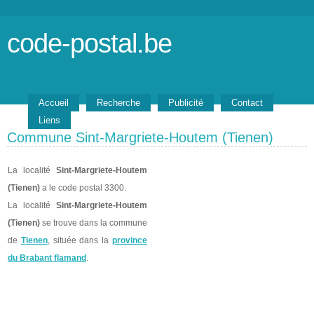
code-postal.be
Accueil
Recherche
Publicité
Contact
Liens
Commune Sint-Margriete-Houtem (Tienen)
La localité
Sint-Margriete-Houtem
(Tienen)
a le code postal 3300.
La localité
Sint-Margriete-Houtem
(Tienen)
se trouve dans la commune
de
Tienen
, située dans la
province
du Brabant flamand
.