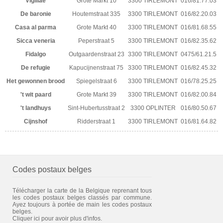
Vigiliae
Grote Markt 10
3300 TIRLEMONT
016/81.77.03
De baronie
Houtemstraat 335
3300 TIRLEMONT
016/82.20.03
Casa al parma
Grote Markt 40
3300 TIRLEMONT
016/81.68.55
Sicca veneria
Peperstraat 5
3300 TIRLEMONT
016/82.35.62
Fidalgo
Outgaardenstraat 23
3300 TIRLEMONT
0475/61.21.5
De refugie
Kapucijnenstraat 75
3300 TIRLEMONT
016/82.45.32
Het gewonnen brood
Spiegelstraat 6
3300 TIRLEMONT
016/78.25.25
't wit paard
Grote Markt 39
3300 TIRLEMONT
016/82.00.84
't landhuys
Sint-Hubertusstraat 2
3300 OPLINTER
016/80.50.67
Cijnshof
Ridderstraat 1
3300 TIRLEMONT
016/81.64.82
Codes postaux belges
Télécharger la carte de la Belgique reprenant tous
les codes postaux belges classés par commune.
Ayez toujours à portée de main les codes postaux
belges.
Cliquer ici pour avoir plus d'infos.