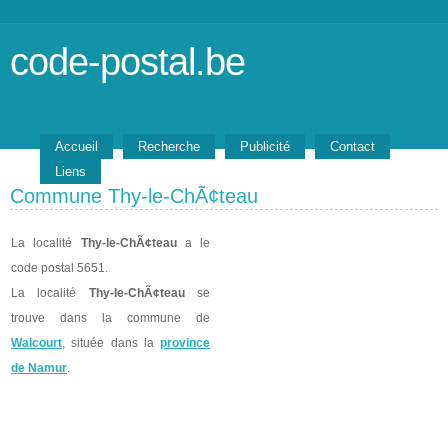
code-postal.be
Accueil
Recherche
Publicité
Contact
Liens
Commune Thy-le-ChÃ¢teau
La localité
Thy-le-ChÃ¢teau
a le
code postal 5651.
La localité
Thy-le-ChÃ¢teau
se
trouve dans la commune de
Walcourt
, située dans la
province
de Namur
.