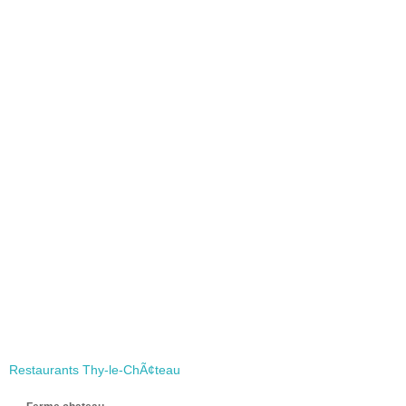
Restaurants Thy-le-ChÃ¢teau