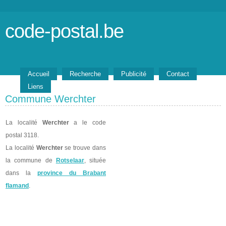
code-postal.be
Accueil
Recherche
Publicité
Contact
Liens
Commune Werchter
La localité
Werchter
a le code
postal 3118.
La localité
Werchter
se trouve dans
la commune de
Rotselaar
, située
dans la
province du Brabant
flamand
.