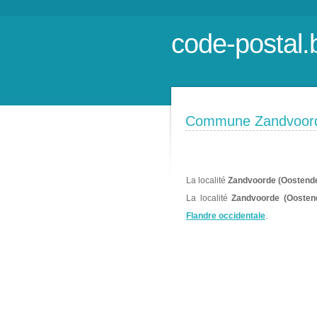
code-postal.
Commune Zandvoord
La localité
Zandvoorde (Oostend
La localité
Zandvoorde (Oosten
Flandre occidentale
.