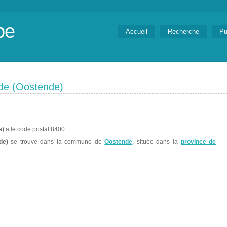
be
Accueil
Recherche
Pu
e (Oostende)
e)
a le code postal 8400.
de)
se trouve dans la commune de
Oostende
, située dans la
province de