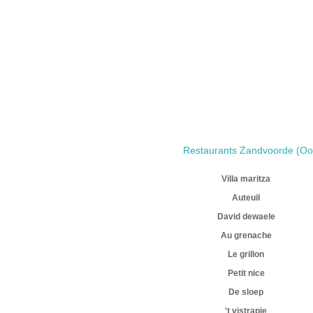
Restaurants Zandvoorde (Oo
Villa maritza
Auteuil
David dewaele
Au grenache
Le grillon
Petit nice
De sloep
't vistrapje