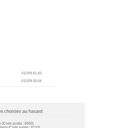
011/59.61.63
011/59.30.04
es choisies au hasard
n
[Code postal : 8690]
lgem
[Code postal : 8720]