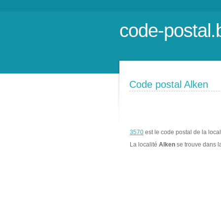
code-postal.
Code postal Alken
3570
est le code postal de la loca
La localité
Alken
se trouve dans 