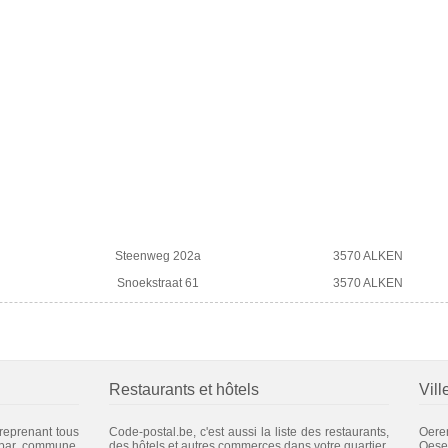
Steenweg 202a
3570 ALKEN
Snoekstraat 61
3570 ALKEN
Restaurants et hôtels
Vill
 reprenant tous
Code-postal.be, c'est aussi la liste des restaurants,
Oere
 par commune.
des hôtels et autres commerces dans votre quartier.
Oese