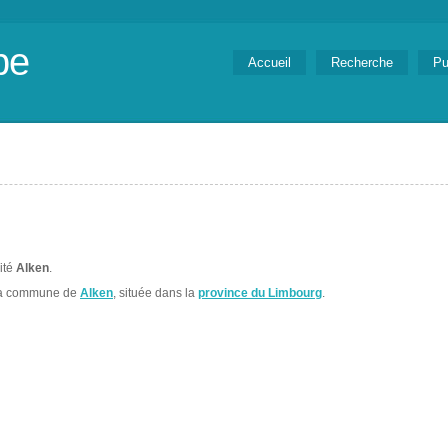
be
Accueil
Recherche
Pu
lité
Alken
.
la commune de
Alken
, située dans la
province du Limbourg
.