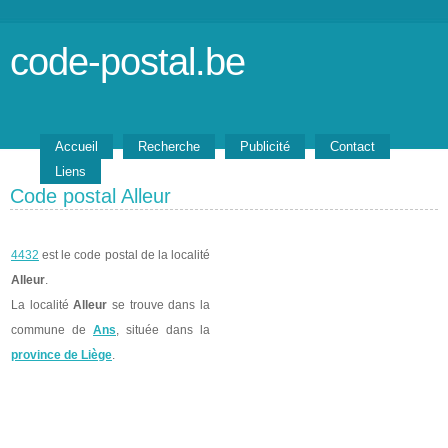
code-postal.be
Accueil
Recherche
Publicité
Contact
Liens
Code postal Alleur
4432
est le code postal de la localité
Alleur
.
La localité
Alleur
se trouve dans la
commune de
Ans
, située dans la
province de Liège
.