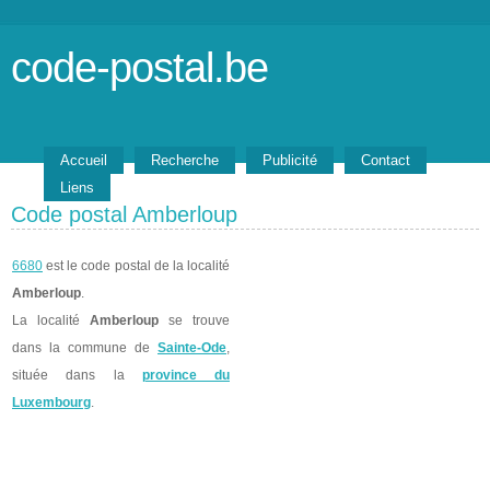
code-postal.be
Accueil
Recherche
Publicité
Contact
Liens
Code postal Amberloup
6680
est le code postal de la localité
Amberloup
.
La localité
Amberloup
se trouve
dans la commune de
Sainte-Ode
,
située dans la
province du
Luxembourg
.