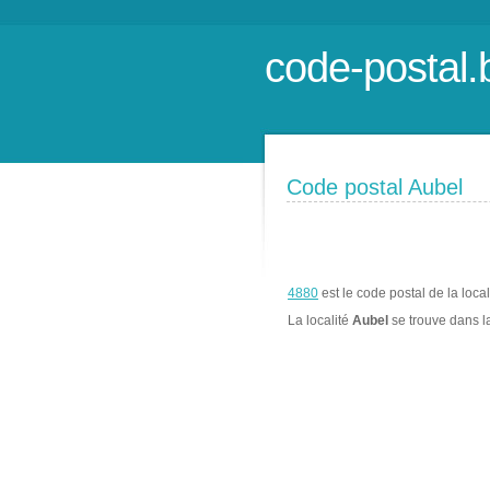
code-postal.
Code postal Aubel
4880
est le code postal de la loca
La localité
Aubel
se trouve dans 