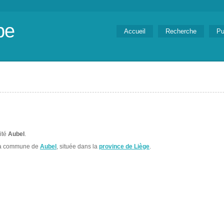
be
Accueil
Recherche
Pu
lité
Aubel
.
la commune de
Aubel
, située dans la
province de Liège
.