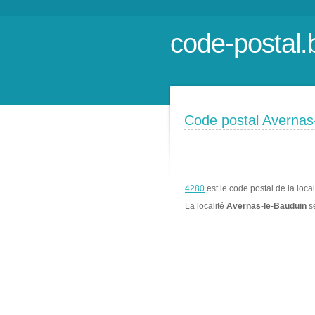
code-postal.
Code postal Avernas
4280
est le code postal de la loca
La localité
Avernas-le-Bauduin
s