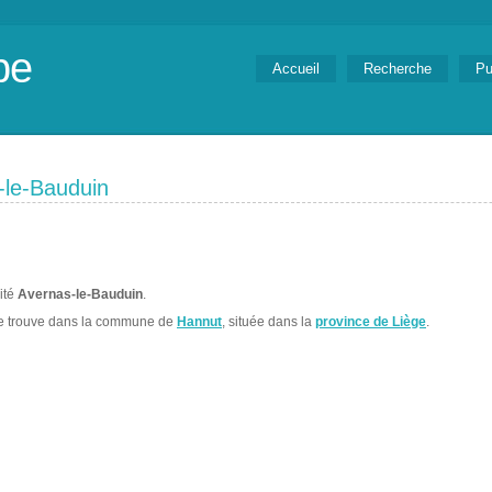
be
Accueil
Recherche
Pu
-le-Bauduin
lité
Avernas-le-Bauduin
.
e trouve dans la commune de
Hannut
, située dans la
province de Liège
.