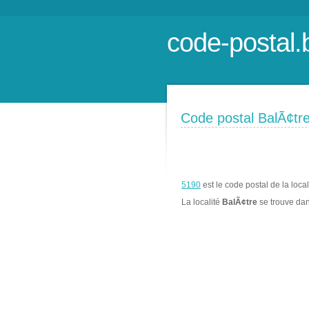
code-postal.
Code postal BalÃ¢tr
5190
est le code postal de la loca
La localité
BalÃ¢tre
se trouve da