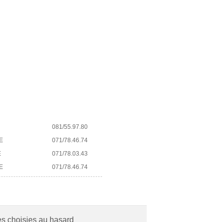
081/55.97.80
E
071/78.46.74
E
071/78.03.43
E
071/78.46.74
es choisies au hasard