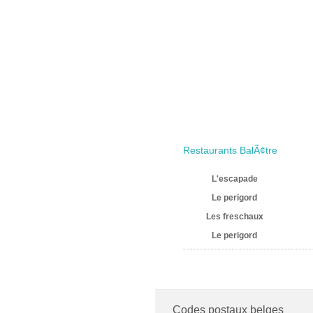
Restaurants BalÃ¢tre
L'escapade
Le perigord
Les freschaux
Le perigord
Codes postaux belges