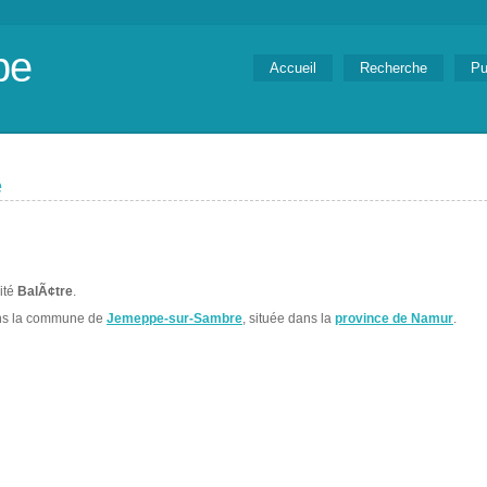
be
Accueil
Recherche
Pu
e
lité
BalÃ¢tre
.
ns la commune de
Jemeppe-sur-Sambre
, située dans la
province de Namur
.