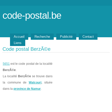
code-postal.be
Accueil
Recherche
Publicité
Contact
Liens
Code postal BerzÃ©e
5651
est le code postal de la localité
BerzÃ©e
.
La localité
BerzÃ©e
se trouve dans
la commune de
Walcourt
, située
dans la
province de Namur
.