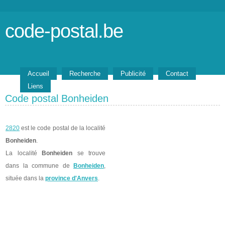
code-postal.be
Accueil
Recherche
Publicité
Contact
Liens
Code postal Bonheiden
2820
est le code postal de la localité
Bonheiden
.
La localité
Bonheiden
se trouve
dans la commune de
Bonheiden
,
située dans la
province d'Anvers
.