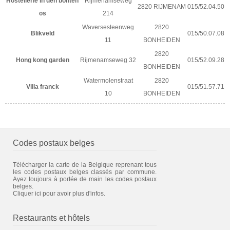
Hostellerie in den bonten
Rijmenamseweg
2820 RIJMENAM
015/52.04.50
os
214
Waversesteenweg
2820
Blikveld
015/50.07.08
11
BONHEIDEN
2820
Hong kong garden
Rijmenamseweg 32
015/52.09.28
BONHEIDEN
Watermolenstraat
2820
Villa franck
015/51.57.71
10
BONHEIDEN
Codes postaux belges
Télécharger la carte de la Belgique reprenant tous
les codes postaux belges classés par commune.
Ayez toujours à portée de main les codes postaux
belges.
Cliquer ici pour avoir plus d'infos.
Restaurants et hôtels