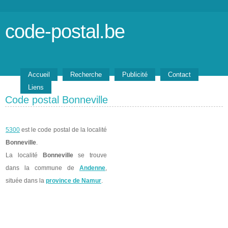
code-postal.be
Accueil
Recherche
Publicité
Contact
Liens
Code postal Bonneville
5300
est le code postal de la localité
Bonneville
.
La localité
Bonneville
se trouve
dans la commune de
Andenne
,
située dans la
province de Namur
.