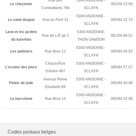
Rue des
5300 ANDENNE -
Le cheyenne
081/58.23.09
Combattants 79b
SCLAYN
5300 ANDENNE -
Le saint dragon
Rue du Pont 14
085/84.32.73
SCLAYN
Leon et les jardins
5300 ANDENNE-
Rue de LiÃ¨ge 2
081/58.86.51
du luxembo
THON-SAMSON
5300 ANDENNE -
Les palmiers
Rue Brun 12
085/84.56.93
SCLAYN
ChaussÃ©e
5300 ANDENNE -
L'ecume des jours
085/84.57.07
d'Anton 487
SCLAYN
Avenue Reine
5300 ANDENNE -
Palais de jade
085/84.40.08
Elisabeth 89
SCLAYN
5300 ANDENNE -
Le barcelone
Rue Brun 14
085/84.32.68
SCLAYN
Codes postaux belges