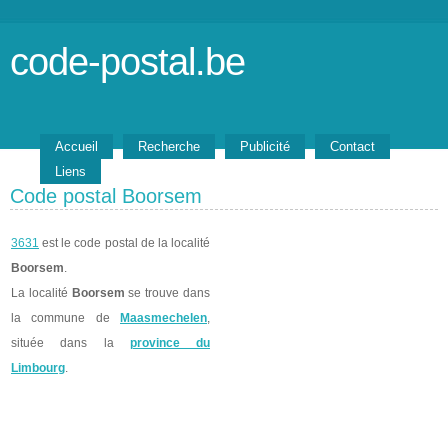
code-postal.be
Accueil
Recherche
Publicité
Contact
Liens
Code postal Boorsem
3631
est le code postal de la localité
Boorsem
.
La localité
Boorsem
se trouve dans
la commune de
Maasmechelen
,
située dans la
province du
Limbourg
.