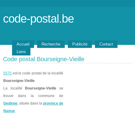
code-postal.be
Accueil
Recherche
Publicité
Contact
Liens
Code postal Bourseigne-Vieille
5575
est le code postal de la localité
Bourseigne-Vieille
.
La localité
Bourseigne-Vieille
se
trouve dans la commune de
Gedinne
, située dans la
province de
Namur
.