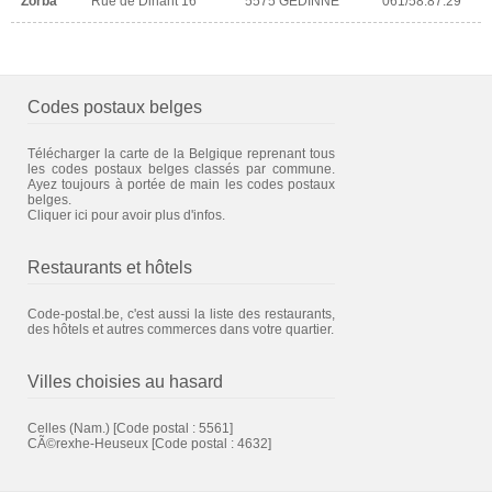
Zorba
Rue de Dinant 16
5575 GEDINNE
061/58.87.29
Codes postaux belges
Télécharger la carte de la Belgique reprenant tous
les codes postaux belges classés par commune.
Ayez toujours à portée de main les codes postaux
belges.
Cliquer ici pour avoir plus d'infos.
Restaurants et hôtels
Code-postal.be, c'est aussi la liste des restaurants,
des hôtels et autres commerces dans votre quartier.
Villes choisies au hasard
Celles (Nam.)
[Code postal : 5561]
CÃ©rexhe-Heuseux
[Code postal : 4632]