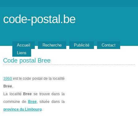
code-postal.be
Accueil
Recherche
Publicité
Contact
Liens
Code postal Bree
3960
est le code postal de la localité
Bree
.
La localité
Bree
se trouve dans la
commune de
Bree
, située dans la
province du Limbourg
.