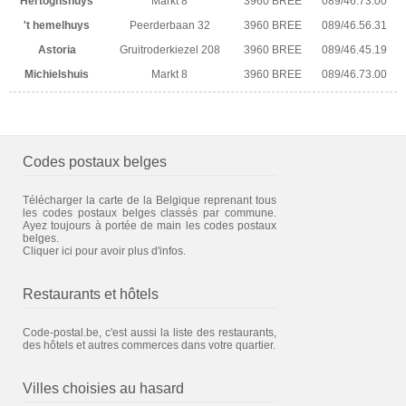
Hertoghshuys
Markt 8
3960 BREE
089/46.73.00
't hemelhuys
Peerderbaan 32
3960 BREE
089/46.56.31
Astoria
Gruitroderkiezel 208
3960 BREE
089/46.45.19
Michielshuis
Markt 8
3960 BREE
089/46.73.00
Codes postaux belges
Télécharger la carte de la Belgique reprenant tous
les codes postaux belges classés par commune.
Ayez toujours à portée de main les codes postaux
belges.
Cliquer ici pour avoir plus d'infos.
Restaurants et hôtels
Code-postal.be, c'est aussi la liste des restaurants,
des hôtels et autres commerces dans votre quartier.
Villes choisies au hasard