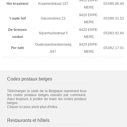
9420 ERPE-
Het kraainest
Kraaineststraat 107
053/80.66.40
MERE
9420 ERPE-
't oude hof
Ganzendries 23
053/80.31.53
MERE
De bronzen
9420 ERPE-
Nijverheidsstraat 5
053/83.92.84
venkel
MERE
Oudenaardsesteenweg
9420 ERPE-
Per tutti
053/62.17.01
847
MERE
Codes postaux belges
Télécharger la carte de la Belgique reprenant tous
les codes postaux belges classés par commune.
Ayez toujours à portée de main les codes postaux
belges.
Cliquer ici pour avoir plus d'infos.
Restaurants et hôtels