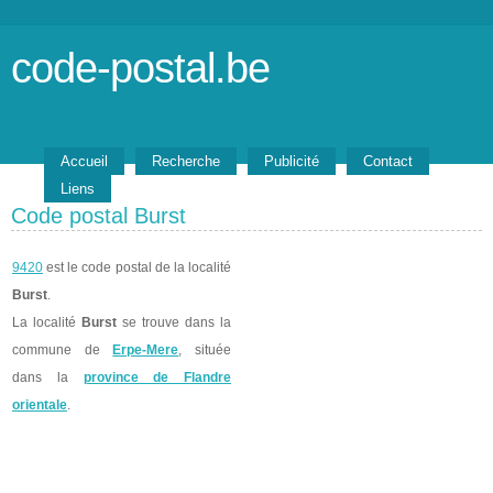
code-postal.be
Accueil
Recherche
Publicité
Contact
Liens
Code postal Burst
9420
est le code postal de la localité
Burst
.
La localité
Burst
se trouve dans la
commune de
Erpe-Mere
, située
dans la
province de Flandre
orientale
.