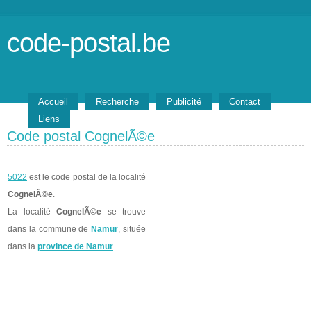
code-postal.be
Accueil
Recherche
Publicité
Contact
Liens
Code postal CognelÃ©e
5022
est le code postal de la localité
CognelÃ©e
.
La localité
CognelÃ©e
se trouve
dans la commune de
Namur
, située
dans la
province de Namur
.