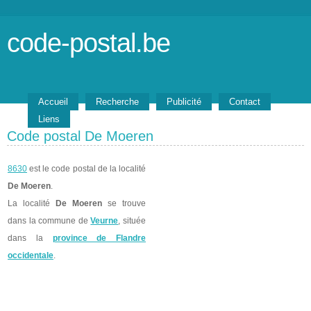
code-postal.be
Accueil
Recherche
Publicité
Contact
Liens
Code postal De Moeren
8630
est le code postal de la localité
De Moeren
.
La localité
De Moeren
se trouve
dans la commune de
Veurne
, située
dans la
province de Flandre
occidentale
.