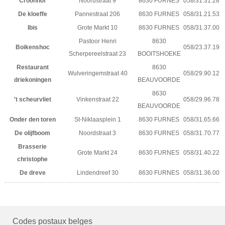
Croonhof
Noordstraat 9
8630 FURNES
058/31.31.28
De kloeffe
Pannestraat 206
8630 FURNES
058/31.21.53
Ibis
Grote Markt 10
8630 FURNES
058/31.37.00
Pastoor Henri
8630
Boikenshoc
058/23.37.19
Scherpereelstraat 23
BOOITSHOEKE
Restaurant
8630
Wulveringemstraat 40
058/29.90.12
driekoningen
BEAUVOORDE
8630
't scheurvliet
Vinkenstraat 22
058/29.96.78
BEAUVOORDE
Onder den toren
St-Niklaasplein 1
8630 FURNES
058/31.65.66
De olijfboom
Noordstraat 3
8630 FURNES
058/31.70.77
Brasserie
Grote Markt 24
8630 FURNES
058/31.40.22
christophe
De dreve
Lindendreef 30
8630 FURNES
058/31.36.00
Codes postaux belges