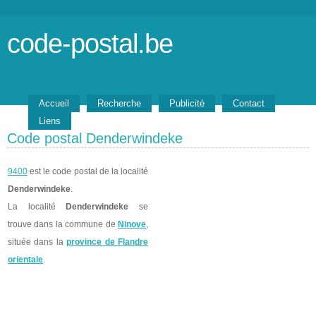
code-postal.be
Accueil
Recherche
Publicité
Contact
Liens
Code postal Denderwindeke
9400
est le code postal de la localité
Denderwindeke
.
La localité
Denderwindeke
se
trouve dans la commune de
Ninove
,
située dans la
province de Flandre
orientale
.