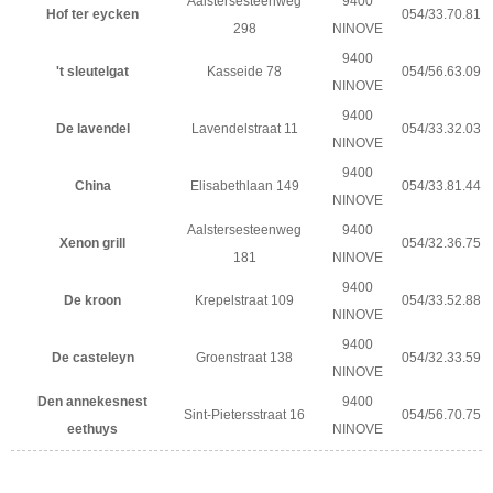
Aalstersesteenweg
9400
Hof ter eycken
054/33.70.81
298
NINOVE
9400
't sleutelgat
Kasseide 78
054/56.63.09
NINOVE
9400
De lavendel
Lavendelstraat 11
054/33.32.03
NINOVE
9400
China
Elisabethlaan 149
054/33.81.44
NINOVE
Aalstersesteenweg
9400
Xenon grill
054/32.36.75
181
NINOVE
9400
De kroon
Krepelstraat 109
054/33.52.88
NINOVE
9400
De casteleyn
Groenstraat 138
054/32.33.59
NINOVE
Den annekesnest
9400
Sint-Pietersstraat 16
054/56.70.75
eethuys
NINOVE