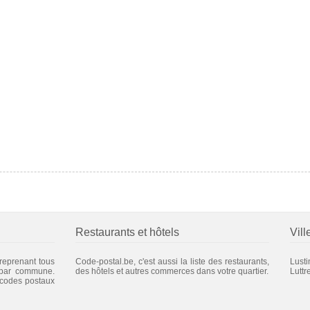
Restaurants et hôtels
Vill
 reprenant tous
Code-postal.be, c'est aussi la liste des restaurants,
Lusti
 par commune.
des hôtels et autres commerces dans votre quartier.
Luttr
 codes postaux