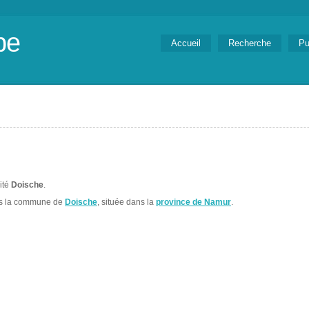
be
Accueil
Recherche
Pu
lité
Doische
.
ns la commune de
Doische
, située dans la
province de Namur
.