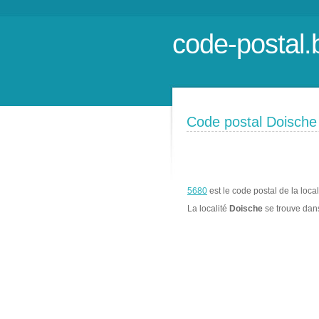
code-postal.
Code postal Doische
5680
est le code postal de la loca
La localité
Doische
se trouve da