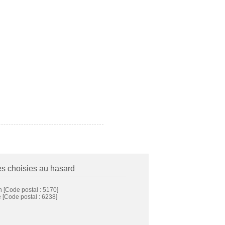
es choisies au hasard
n
[Code postal : 5170]
e
[Code postal : 6238]