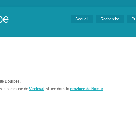
be
Accueil
Recherche
Pu
s
lité
Dourbes
.
ns la commune de
Viroinval
, située dans la
province de Namur
.