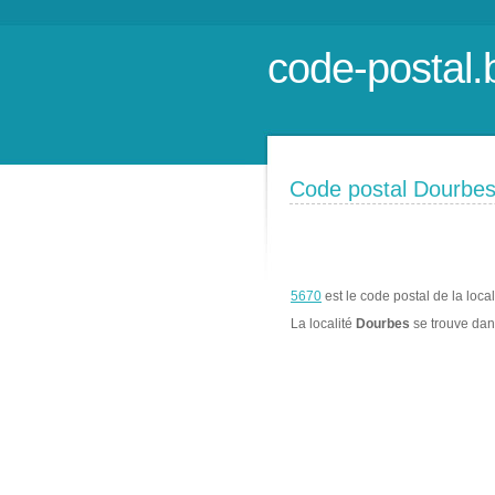
code-postal.
Code postal Dourbe
5670
est le code postal de la loca
La localité
Dourbes
se trouve da