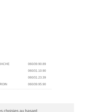
ERACHE
060/39.90.89
060/31.10.90
060/31.23.39
IROIN
060/39.95.90
es choisies au hasard