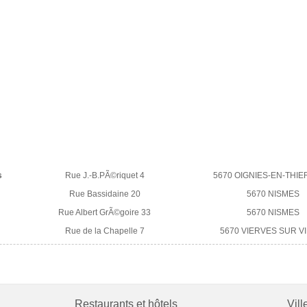
s
Rue J.-B.PÃ©riquet 4
5670 OIGNIES-EN-THI
Rue Bassidaine 20
5670 NISMES
Rue Albert GrÃ©goire 33
5670 NISMES
Rue de la Chapelle 7
5670 VIERVES SUR V
Restaurants et hôtels
Vill