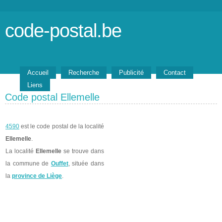
code-postal.be
Accueil
Recherche
Publicité
Contact
Liens
Code postal Ellemelle
4590
est le code postal de la localité
Ellemelle
.
La localité
Ellemelle
se trouve dans
la commune de
Ouffet
, située dans
la
province de Liège
.