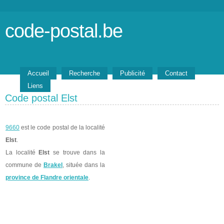
code-postal.be
Accueil
Recherche
Publicité
Contact
Liens
Code postal Elst
9660
est le code postal de la localité
Elst
.
La localité
Elst
se trouve dans la
commune de
Brakel
, située dans la
province de Flandre orientale
.