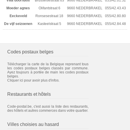
Villa doornbos
Brusselsestraat 63
9660 NEDERBRAKEL
055/42.01.52
Moeder agnes
Olifantstraat 6
9660 NEDERBRAKEL
055/42.43.43
Eeckeveld
Ronsesestraat 18
9660 NEDERBRAKEL
055/42.80.80
De vijf seizoenen
Kasteelstraat 5
9660 NEDERBRAKEL
055/42.84.48
Codes postaux belges
Télécharger la carte de la Belgique reprenant tous
les codes postaux belges classés par commune.
Ayez toujours à portée de main les codes postaux
belges.
Cliquer ici pour avoir plus d'infos.
Restaurants et hôtels
Code-postal.be, c'est aussi la liste des restaurants,
des hôtels et autres commerces dans votre quartier.
Villes choisies au hasard