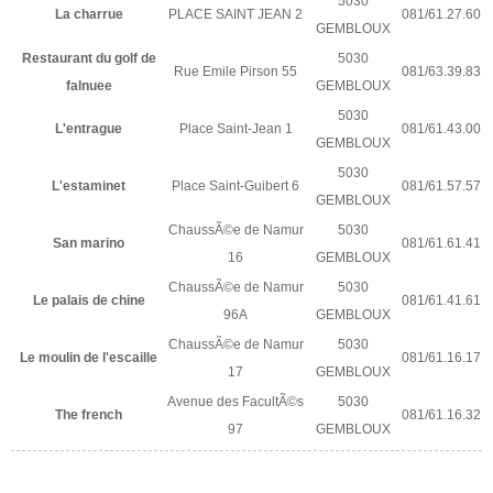
5030
La charrue
PLACE SAINT JEAN 2
081/61.27.60
GEMBLOUX
Restaurant du golf de
5030
Rue Emile Pirson 55
081/63.39.83
falnuee
GEMBLOUX
5030
L'entrague
Place Saint-Jean 1
081/61.43.00
GEMBLOUX
5030
L'estaminet
Place Saint-Guibert 6
081/61.57.57
GEMBLOUX
ChaussÃ©e de Namur
5030
San marino
081/61.61.41
16
GEMBLOUX
ChaussÃ©e de Namur
5030
Le palais de chine
081/61.41.61
96A
GEMBLOUX
ChaussÃ©e de Namur
5030
Le moulin de l'escaille
081/61.16.17
17
GEMBLOUX
Avenue des FacultÃ©s
5030
The french
081/61.16.32
97
GEMBLOUX