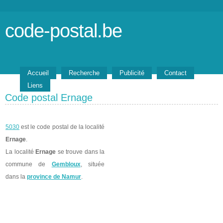
code-postal.be
Accueil
Recherche
Publicité
Contact
Liens
Code postal Ernage
5030
est le code postal de la localité
Ernage
.
La localité
Ernage
se trouve dans la
commune de
Gembloux
, située
dans la
province de Namur
.