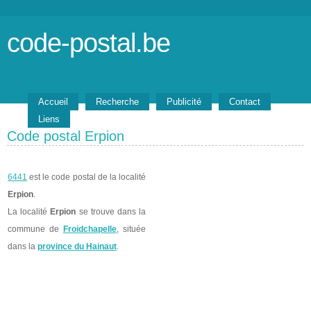
code-postal.be
Accueil
Recherche
Publicité
Contact
Liens
Code postal Erpion
6441
est le code postal de la localité
Erpion
.
La localité
Erpion
se trouve dans la
commune de
Froidchapelle
, située
dans la
province du Hainaut
.