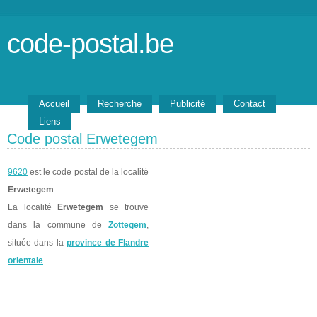
code-postal.be
Accueil
Recherche
Publicité
Contact
Liens
Code postal Erwetegem
9620
est le code postal de la localité
Erwetegem
.
La localité
Erwetegem
se trouve
dans la commune de
Zottegem
,
située dans la
province de Flandre
orientale
.