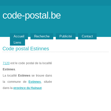
code-postal.be
Accueil
Recherche
Publicité
Contact
Liens
Code postal Estinnes
7120
est le code postal de la localité
Estinnes
.
La localité
Estinnes
se trouve dans
la commune de
Estinnes
, située
dans la
province du Hainaut
.