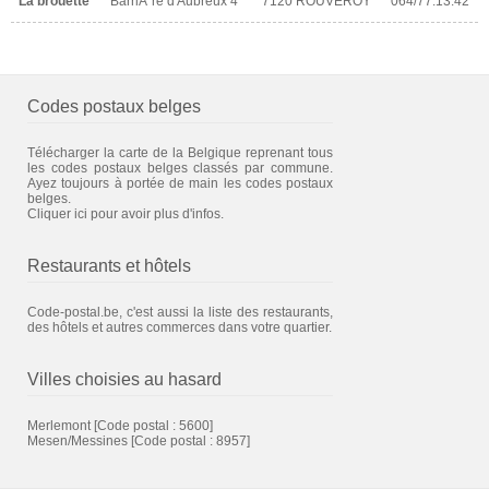
La brouette
BarriÃ¨re d'Aubreux 4
7120 ROUVEROY
064/77.13.42
Codes postaux belges
Télécharger la carte de la Belgique reprenant tous
les codes postaux belges classés par commune.
Ayez toujours à portée de main les codes postaux
belges.
Cliquer ici pour avoir plus d'infos.
Restaurants et hôtels
Code-postal.be, c'est aussi la liste des restaurants,
des hôtels et autres commerces dans votre quartier.
Villes choisies au hasard
Merlemont
[Code postal : 5600]
Mesen/Messines
[Code postal : 8957]