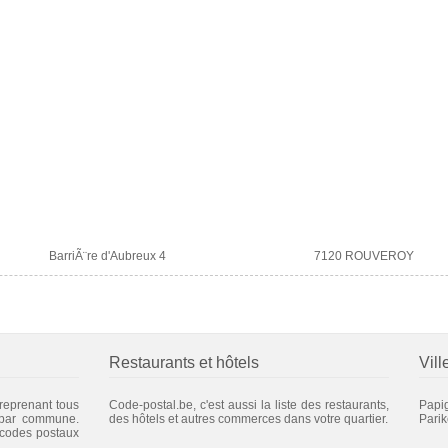
BarriÃ¨re d'Aubreux 4
7120 ROUVEROY
Restaurants et hôtels
Vill
 reprenant tous
Code-postal.be, c'est aussi la liste des restaurants,
Papi
 par commune.
des hôtels et autres commerces dans votre quartier.
Pari
 codes postaux