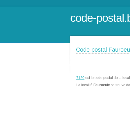
code-postal.
Code postal Fauroeu
7120
est le code postal de la loca
La localité
Fauroeulx
se trouve d