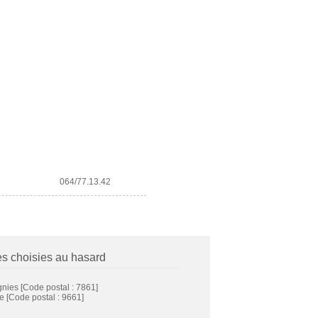
064/77.13.42
es choisies au hasard
gnies
[Code postal : 7861]
ke
[Code postal : 9661]