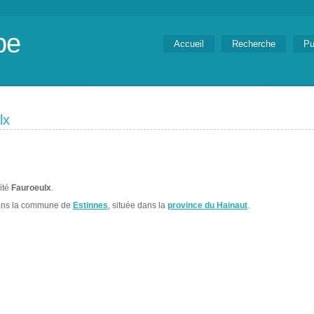
be
Accueil
Recherche
Pu
lx
lité
Fauroeulx
.
ans la commune de
Estinnes
, située dans la
province du Hainaut
.